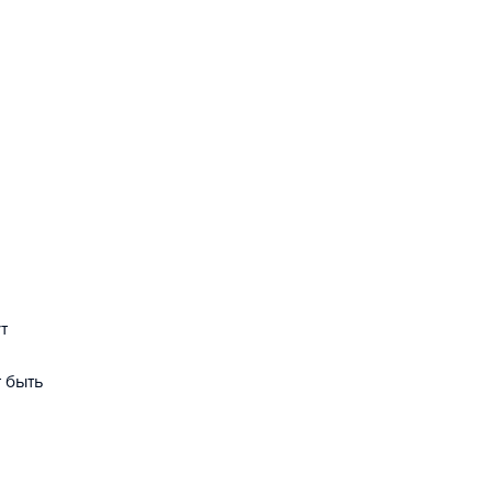
т
 быть