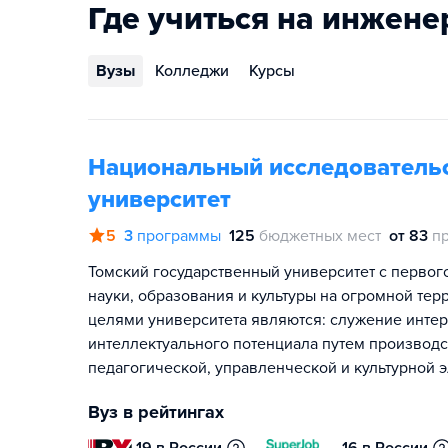
Где учиться на инжен
Вузы
Колледжи
Курсы
Национальный исследовательс
университет
5
3
программы
125
бюджетных мест
от 83
п
Томский государственный университет с первог
науки, образования и культуры на огромной тер
целями университета являются: служение интер
интеллектуального потенциала путем производ
педагогической, управленческой и культурной 
Вуз в рейтингах