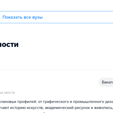
Показать все вузы
ности
бака
х места
плановых профилей: от графического и промышленного диз
учают историю искусств, академический рисунок и живопись