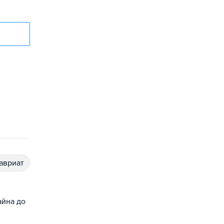
лавриат
айна до
,