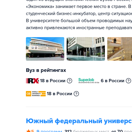
«Экономика» занимает первое место в стране. В
студенческий бизнес-инкубатор, центр ситуаци
В университете большой объем проводимых нау
активно привлекаются иностранные преподавате
Вуз в рейтингах
18 в России
6 в России
18 в России
Южный федеральный универс
5
9
программ
312
бюджетных мест
от 70
про