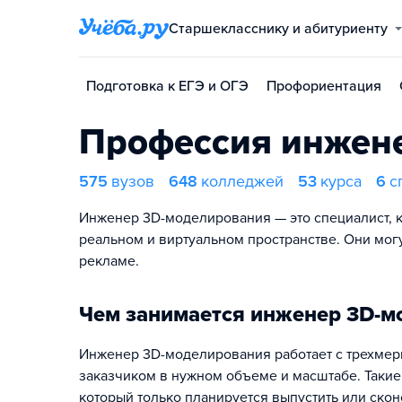
Старшекласснику и абитуриенту
Подготовка к ЕГЭ и ОГЭ
Профориентация
Профессия инжен
575
вузов
648
колледжей
53
курса
6
с
Инженер 3D-моделирования — это специалист, 
реальном и виртуальном пространстве. Они могу
рекламе.
Чем занимается инженер 3D-м
Инженер 3D-моделирования работает с трехмер
заказчиком в нужном объеме и масштабе. Такие 
который только планируется выпустить или скон