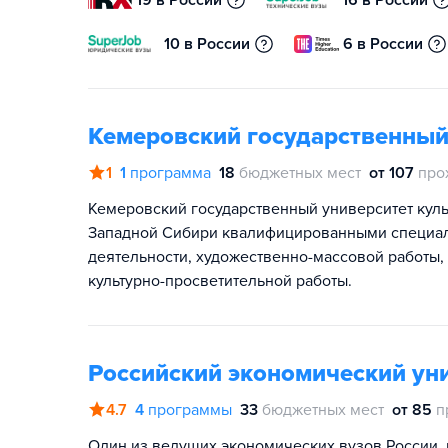
19 в России
16 в России
10 в России
6 в России
Кемеровский государственный
1
1
программа
18
бюджетных мест
от 107
про
Кемеровский государственный университет куль
Западной Сибири квалифицированными специали
деятельности, художественно-массовой работы,
культурно-просветительной работы.
Российский экономический уни
4.7
4
программы
33
бюджетных мест
от 85
п
Один из ведущих экономических вузов России, 