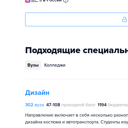
3 в России
Подходящие специаль
Вузы
Колледжи
Дизайн
302
вуза
47-108
проходной балл
1194
бюджетны
Направление включает в себя несколько разно
дизайна костюма и автотранспорта. Студенты из