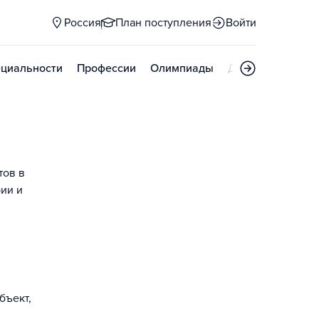
Россия
План поступления
Войти
циальности
Профессии
Олимпиады
Дни открытых д
тов в
рии и
бъект,