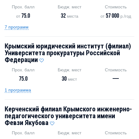
Прох. балл
Бюдж. мест
Стоимость
75.0
32
57 000
от
места
от
р./год
7 программ
Крымский юридический институт (филиал)
Университета прокуратуры Российской
Федерации
Прох. балл
Бюдж. мест
Стоимость
75.0
30
—
мест
1 программа
Керченский филиал Крымского инженерно-
педагогического университета имени
Февзи Якубова
Прох. балл
Бюдж. мест
Стоимость