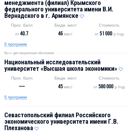
менеджмента (филиал) Крымского
федерального университета имени В.И.
Вернадского в г. Армянске
Прох. балл
Бюдж. мест
Стоимость
40.7
46
51 000
от
мест
от
р./год
5 программ
Вуз с дистанционным обучением
Национальный исследовательский
университет «Высшая школа экономики»
Прох. балл
Бюдж. мест
Стоимость
—
45
580 000
мест
от
р./год
5 программ
Севастопольский филиал Российского
экономического университета имени Г.В.
Плеханова