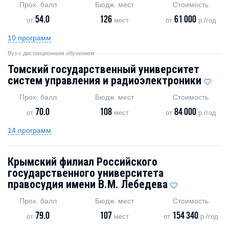
Прох. балл
Бюдж. мест
Стоимость
54.0
126
61 000
от
мест
от
р./год
10 программ
Вуз с дистанционным обучением
Томский государственный университет
систем управления и радиоэлектроники
Прох. балл
Бюдж. мест
Стоимость
70.0
108
84 000
от
мест
от
р./год
14 программ
Крымский филиал Российского
государственного университета
правосудия имени В.М. Лебедева
Прох. балл
Бюдж. мест
Стоимость
79.0
107
154 340
от
мест
от
р./год