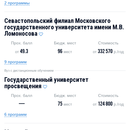
2 программы
Севастопольский филиал Московского
государственного университета имени М.В.
Ломоносова
Прох. балл
Бюдж. мест
Стоимость
49.3
96
332 570
от
мест
от
р./год
9 программ
Вуз с дистанционным обучением
Государственный университет
просвещения
Прох. балл
Бюдж. мест
Стоимость
—
75
124 800
мест
от
р./год
6 программ