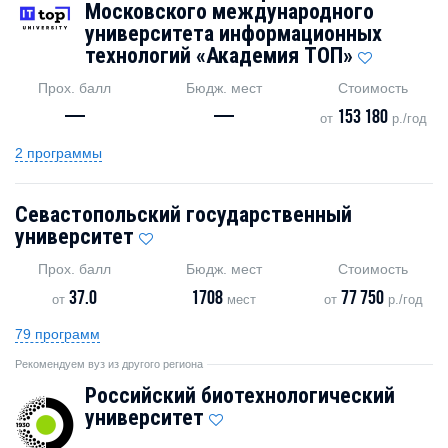
Московского международного
университета информационных
технологий «Академия TOП»
Прох. балл
Бюдж. мест
Стоимость
—
—
153 180
от
р./год
2 программы
Севастопольский государственный
университет
Прох. балл
Бюдж. мест
Стоимость
37.0
1708
77 750
от
мест
от
р./год
79 программ
Рекомендуем вуз из другого региона
Российский биотехнологический
университет