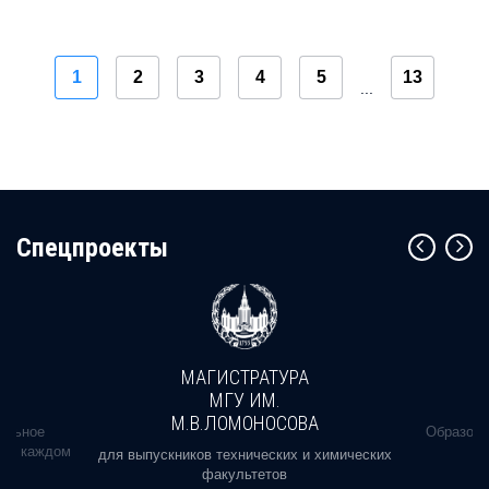
1
2
3
4
5
13
...
Cпецпроекты
МАГИСТРАТУРА
МГУ ИМ.
М.В.ЛОМОНОСОВА
альное
Образова
ь в каждом
для выпускников технических и химических
факультетов