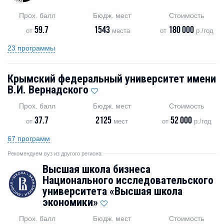
Прох. балл
Бюдж. мест
Стоимость
59.7
1543
180 000
от
места
от
р./год
23 программы
Крымский федеральный университет имени
В.И. Вернадского
Прох. балл
Бюдж. мест
Стоимость
37.7
2125
52 000
от
мест
от
р./год
67 программ
Рекомендуем вуз из другого региона
Высшая школа бизнеса
Национального исследовательского
университета «Высшая школа
экономики»
Прох. балл
Бюдж. мест
Стоимость