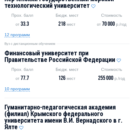
технологический университет
Прох. балл
Бюдж. мест
Стоимость
33.3
218
70 000
от
мест
от
р./год
12 программ
Вуз с дистанционным обучением
Финансовый университет при
Правительстве Российской Федерации
Прох. балл
Бюдж. мест
Стоимость
77.7
126
255 000
от
мест
р./год
10 программ
Гуманитарно-педагогическая академия
(филиал) Крымского федерального
университета имени В.И. Вернадского в г.
Ялте