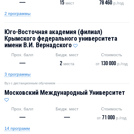
—
15
78 460
мест
р./год
2 программы
Юго-Восточная академия (филиал)
Крымского федерального университета
имени В.И. Вернадского
Прох. балл
Бюдж. мест
Стоимость
—
2
130 000
места
от
р./год
3 программы
Вуз с дистанционным обучением
Московский Международный Университет
Прох. балл
Бюдж. мест
Стоимость
—
—
71 000
от
р./год
14 программ