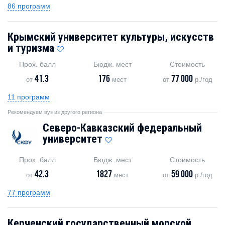
86 программ
Крымский университет культуры, искусств
и туризма
Прох. балл
Бюдж. мест
Стоимость
41.3
176
77 000
от
мест
от
р./год
11 программ
Рекомендуем вуз из другого региона
Северо-Кавказский федеральный
университет
Прох. балл
Бюдж. мест
Стоимость
42.3
1827
59 000
от
мест
от
р./год
77 программ
Керченский государственный морской