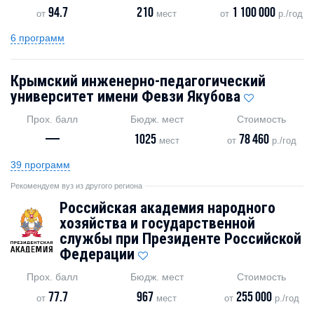
94.7
210
1 100 000
от
мест
от
р./год
6 программ
Крымский инженерно-педагогический
университет имени Февзи Якубова
Прох. балл
Бюдж. мест
Стоимость
—
1025
78 460
мест
от
р./год
39 программ
Рекомендуем вуз из другого региона
Российская академия народного
хозяйства и государственной
службы при Президенте Российской
Федерации
Прох. балл
Бюдж. мест
Стоимость
77.7
967
255 000
от
мест
от
р./год