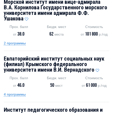
Морской институт имени вице-адмирала
В.А. Корнилова Государственного морского
университета имени адмирала Ф.Ф.
Ушакова
Прох. балл
Бюдж. мест
Стоимость
38.0
62
101 800
от
места
от
р./год
2 программы
Евпаторийский институт социальных наук
(филиал) Крымского федерального
университета имени В.И. Вернадского
Прох. балл
Бюдж. мест
Стоимость
46.0
50
61 000
от
мест
от
р./год
4 программы
Институт педагогического образования и