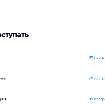
оступать
30 прог
ика
29 прог
ория
19 прог