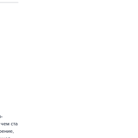
о-
чем ста
оение,