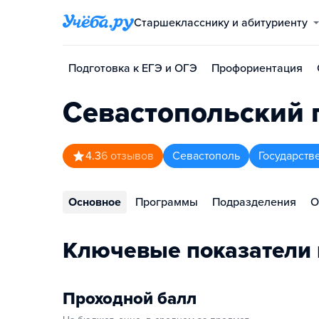
Старшекласснику и абитуриенту
Подготовка к ЕГЭ и ОГЭ
Профориентация
Севастопольский 
4.3
6
отзывов
Севастополь
Государств
Основное
Программы
Подразделения
О
Ключевые показатели 
Проходной балл