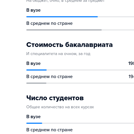
На бюджет, очно, в среднем за предмет
В вузе
В среднем по стране
Стоимость бакалавриата
И специалитета на очном, за год
В вузе
19
В среднем по стране
19
Число студентов
Общее количество на всех курсах
В вузе
В среднем по стране