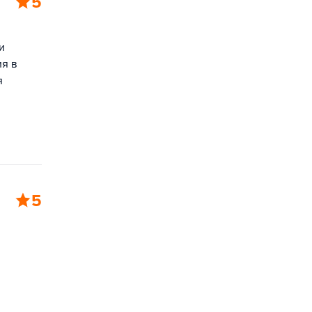
5
и
ия в
я
5