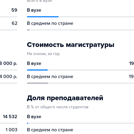
Всего в вузе
59
В вузе
62
В среднем по стране
Стоимость магистратуры
На очном, за год
8 000 р.
В вузе
19
4 000 р.
В среднем по стране
19
Доля преподавателей
В % от общего числа студентов
14 532
В вузе
1 003
В среднем по стране