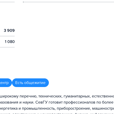
3 909
1 080
центр
Есть общежитие
 широкому перечню, технических, гуманитарных, естественн
зования и науки. СевГУ готовит профессионалов по более 
 энергетика и промышленность, приборостроение, машиностр