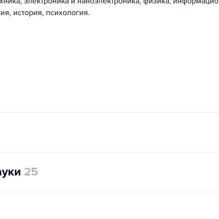
хника, электроника и наноэлектроника, физика, информаци
ия, история, психология.
ауки
25