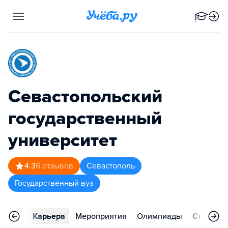
Севастопольский
государственный
университет
4.3
6
отзывов
Севастополь
Государственный вуз
тзывы
Карьера
Мероприятия
Олимпиады
Статьи