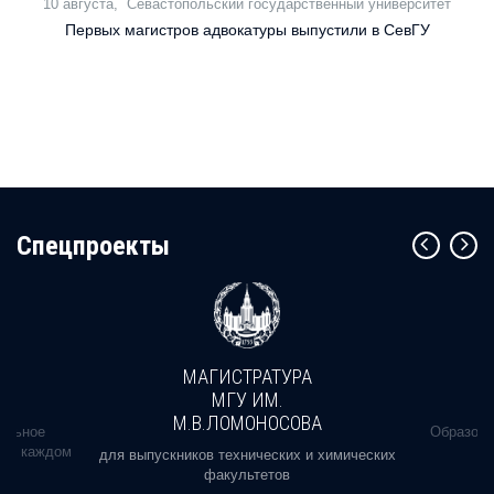
10 августа,
Севастопольский государственный университет
Первых магистров адвокатуры выпустили в СевГУ
Cпецпроекты
МАГИСТРАТУРА
МГУ ИМ.
М.В.ЛОМОНОСОВА
альное
Образова
ь в каждом
для выпускников технических и химических
факультетов