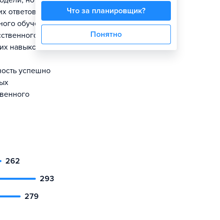
одели, но и
Что за планировщик?
х ответов.
ного обучения,
Понятно
сственного
тих навыков
ность успешно
ных
твенного
262
293
279