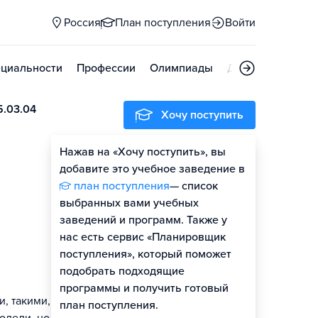
Россия
План поступления
Войти
циальности
Профессии
Олимпиады
Дни открытых д
5.03.04
Хочу поступить
Нажав на «Хочу поступить», вы
Оценить шансы
добавите это учебное заведение в
план поступления
— список
Гайд по поступлению
выбранных вами учебных
заведений и программ. Также у
нас есть сервис «Планировщик
поступления», который поможет
подобрать подходящие
программы и получить готовый
, такими, как
план поступления.