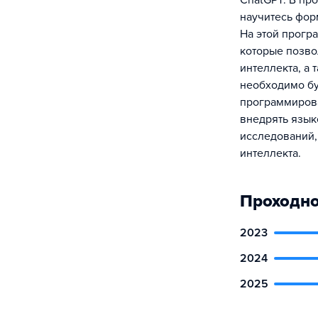
ChatGPT. В про
научитесь фор
На этой прогр
которые позво
интеллекта, а
необходимо бу
программирова
внедрять язык
исследований,
интеллекта.
Проходно
2023
2024
2025