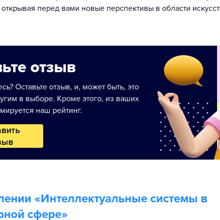
 открывая перед вами новые перспективы в области искусс
ьте отзыв
сь? Оставьте отзыв, и, может быть, это
угим в выборе. Кроме этого, из ваших
мируется наш рейтинг.
авить
зыв
лении «
Интеллектуальные системы в
рной сфере
»