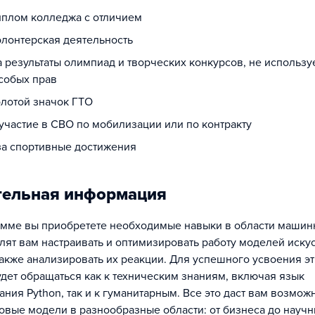
диплом колледжа с отличием
олонтерская деятельность
а результаты олимпиад и творческих конкурсов, не использ
собых прав
олотой значок ГТО
 участие в СВО по мобилизации или по контракту
 за спортивные достижения
тельная информация
амме вы приобретете необходимые навыки в области машин
лят вам настраивать и оптимизировать работу моделей иску
 также анализировать их реакции. Для успешного усвоения э
дет обращаться как к техническим знаниям, включая язык
ния Python, так и к гуманитарным. Все это даст вам возмож
овые модели в разнообразные области: от бизнеса до науч