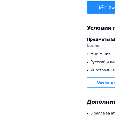
Хо
Условия 
Предметы Е
баллы
математика
русский язы
иностранны
Оценить 
Дополнит
3 балла за а