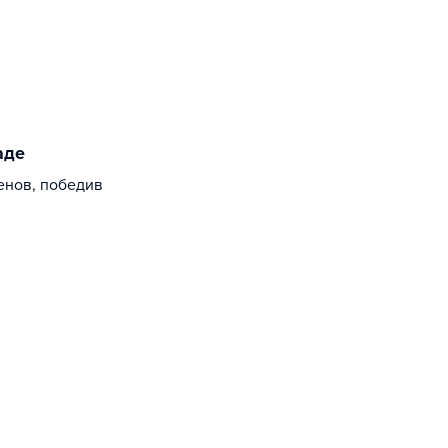
аде
енов, победив