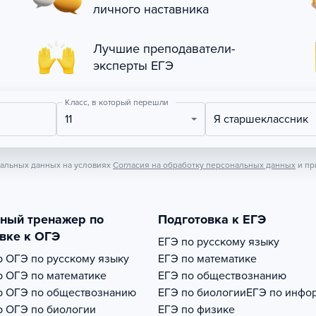
личного наставника
Лучшие преподаватели-
эксперты ЕГЭ
Класс, в который перешли
11
Я старшеклассник
нальных данных на условиях
Согласия на обработку персональных данных
и пр
тный тренажер по
Подготовка к ЕГЭ
вке к ОГЭ
ЕГЭ по русскому языку
р
ОГЭ по русскому языку
ЕГЭ по математике
р
ОГЭ по математике
ЕГЭ по обществознанию
р
ОГЭ по обществознанию
ЕГЭ по биологии
ЕГЭ по инфо
р
ОГЭ по биологии
ЕГЭ по физике