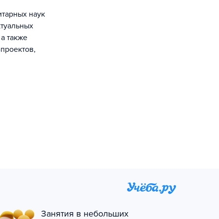
итарных наук
ктуальных
 а также
-проектов,
Занятия в небольших