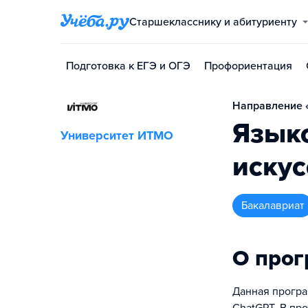
Старшекласснику и абитуриенту
Подготовка к ЕГЭ и ОГЭ
Профориентация
Направление «
Язык
Университет ИТМО
искус
бакалавриат
О про
Данная програ