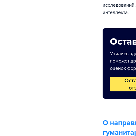
исследований,
интеллекта.
Остав
Учились зде
поможет др
оценок фор
Ост
от
О направ
гуманита