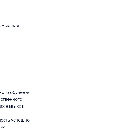
уемые для
ного обучения,
сственного
тих навыков
ность успешно
ных