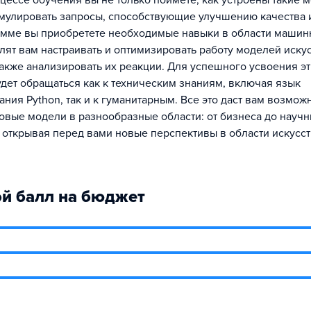
цессе обучения вы не только поймете, как устроены такие м
мулировать запросы, способствующие улучшению качества и
амме вы приобретете необходимые навыки в области машин
лят вам настраивать и оптимизировать работу моделей иску
 также анализировать их реакции. Для успешного усвоения э
дет обращаться как к техническим знаниям, включая язык
ния Python, так и к гуманитарным. Все это даст вам возмож
овые модели в разнообразные области: от бизнеса до науч
 открывая перед вами новые перспективы в области искусс
й балл на бюджет