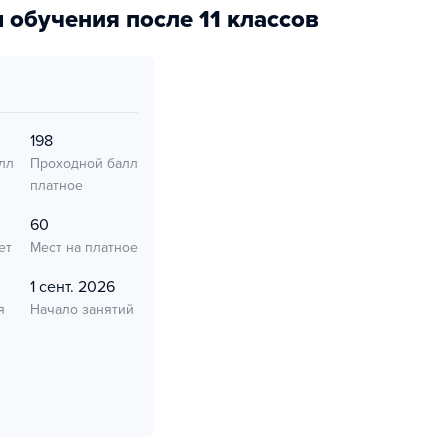
 обучения после 11 классов
198
лл
Проходной балл
платное
60
ет
Мест на платное
1 сент. 2026
я
Начало занятий