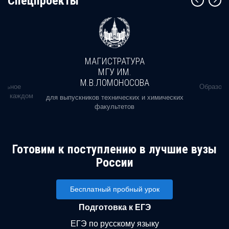
Cпецпроекты
МАГИСТРАТУРА
МГУ ИМ.
М.В.ЛОМОНОСОВА
альное
Образова
ь в каждом
для выпускников технических и химических
факультетов
Готовим к поступлению в лучшие вузы
России
Бесплатный пробный урок
Подготовка к ЕГЭ
ЕГЭ по русскому языку