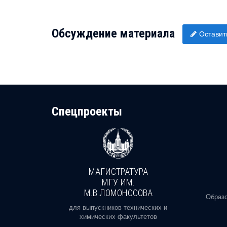
Обсуждение материала
Оставит
Cпецпроекты
МАГИСТРАТУРА
И
МГУ ИМ.
М.В.ЛОМОНОСОВА
, реальное
Образо
орая есть
для выпускников технических и
химических факультетов