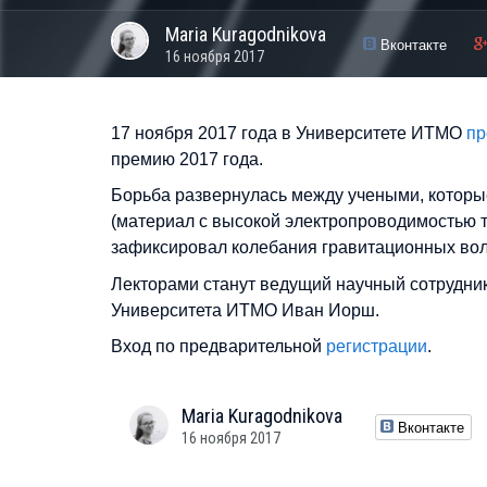
Maria
Kuragodnikova
Вконтакте
16 ноября 2017
17 ноября 2017 года в Университете ИТМО
пр
премию 2017 года.
Борьба развернулась между учеными, которы
(материал с высокой электропроводимостью т
зафиксировал колебания гравитационных волн
Лекторами станут ведущий научный сотрудник
Университета ИТМО Иван Иорш.
Вход по предварительной
регистрации
.
Maria
Kuragodnikova
Вконтакте
16 ноября 2017