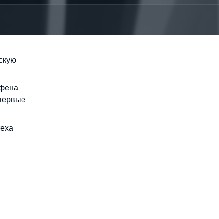
скую
афена
впервые
теха