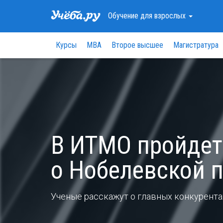
Обучение
для взрослых
Курсы
МВА
Второе высшее
Магистратура
В ИТМО пройдет
о Нобелевской 
Ученые расскажут о главных конкурентах