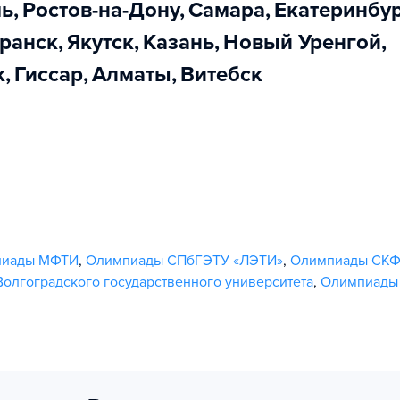
мь
,
Ростов-на-Дону
,
Самара
,
Екатеринбу
аранск
,
Якутск
,
Казань
,
Новый Уренгой
,
к
,
Гиссар
,
Алматы
,
Витебск
пиады МФТИ
,
Олимпиады СПбГЭТУ «ЛЭТИ»
,
Олимпиады СКФ
олгоградского государственного университета
,
Олимпиады