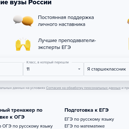
ие вузы России
Постоянная поддержка
личного наставника
Лучшие преподаватели-
эксперты ЕГЭ
Класс, в который перешли
11
Я старшеклассник
нальных данных на условиях
Согласия на обработку персональных данных
и пр
тный тренажер по
Подготовка к ЕГЭ
вке к ОГЭ
ЕГЭ по русскому языку
р
ОГЭ по русскому языку
ЕГЭ по математике