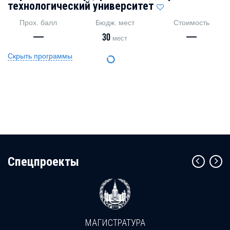
технологический университет
Прох. балл
Бюдж. мест
Стоимость
—
30
—
мест
Скрыть программы
Cпецпроекты
МАГИСТРАТУРА