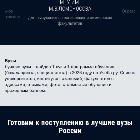
МГУ ИМ.
М.В.ЛОМОНОСОВА
альное
Образова
ь в каждом
для выпускников технических и химических
факультетов
Вузы
Лучшие вузы – найден 1 вуз и 1 программа обучения
(бакалавриата, специалитета) в 2026 году на Учёба.ру. Список
университетов, институтов, академий, факультетов с
адресами, отзывами, фото, стоимостью обучения и
проходным баллом.
Готовим к поступлению в лучшие вузы
России