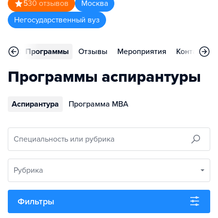
5
30
отзывов
Москва
Негосударственный вуз
вное
Программы
Отзывы
Мероприятия
Контакты
Программы аспирантуры
Аспирантура
Программа MBA
Специальность или рубрика
Рубрика
Фильтры