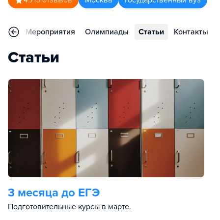
4.7
15
отзывов
Москва
Государственный вуз
ьера
Мероприятия
Олимпиады
Статьи
Контакты
Статьи
3 месяца до ЕГЭ
Подготовительные курсы в марте.