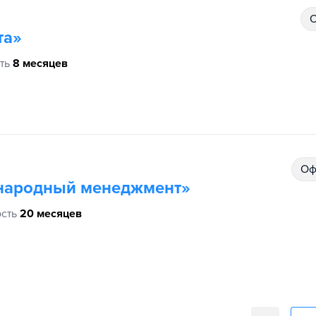
та»
ть
8 месяцев
О
ународный менеджмент»
сть
20 месяцев