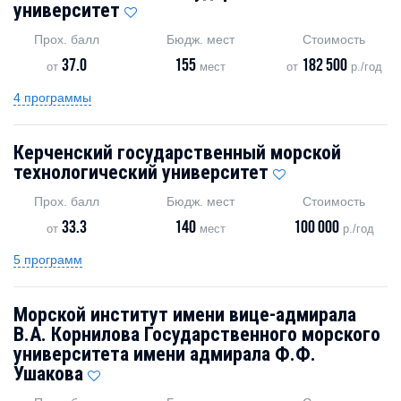
университет
Прох. балл
Бюдж. мест
Стоимость
37.0
155
182 500
от
мест
от
р./год
4 программы
Керченский государственный морской
технологический университет
Прох. балл
Бюдж. мест
Стоимость
33.3
140
100 000
от
мест
р./год
5 программ
Морской институт имени вице-адмирала
В.А. Корнилова Государственного морского
университета имени адмирала Ф.Ф.
Ушакова