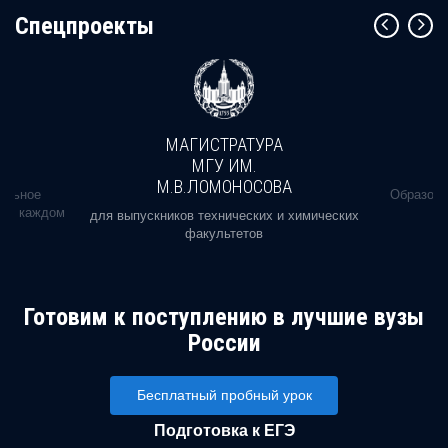
Cпецпроекты
МАГИСТРАТУРА
МГУ ИМ.
М.В.ЛОМОНОСОВА
альное
Образова
ь в каждом
для выпускников технических и химических
факультетов
Готовим к поступлению в лучшие вузы
России
Бесплатный пробный урок
Подготовка к ЕГЭ